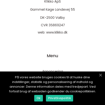
web:
www.klikko.dk
Menu
Annoncering
På vores website bruges cookies til at huske dine
Om os
indstillinger, statistik og personalisering af indhold og
Cookies
annoncer. Denne information deles med tredjepart. Ved
fortsat brug af websiden godkender du cookiepolitikken.
Kontakt os
Ok
Privatlivspolitik
Sitemap