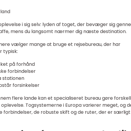
 land
levelse i sig selv: lyden af toget, der bevæger sig genn
affe, mens du langsomt nærmer dig næste destination.
ere vælger mange at bruge et rejsebureau, der har
r typisk:
ooket på forhånd
iske forbindelser
ra stationen
opstår forsinkelser
em flere lande kan et specialiseret bureau gøre forskel
 oplevelse. Togsystemerne i Europa varierer meget, og d
forbindelser, de robuste skift og de ruter, der er særligt