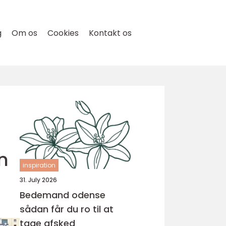
g
Om os
Cookies
Kontakt os
n
inspiration
31. July 2026
Bedemand odense
sådan får du ro til at
tage afsked