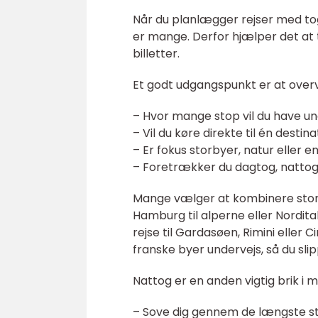
Når du planlægger rejser med tog
er mange. Derfor hjælper det at t
billetter.
Et godt udgangspunkt er at overv
– Hvor mange stop vil du have un
– Vil du køre direkte til én destin
– Er fokus storbyer, natur eller e
– Foretrækker du dagtog, nattog
Mange vælger at kombinere stor
Hamburg til alperne eller Nordit
rejse til Gardasøen, Rimini eller
franske byer undervejs, så du sli
Nattog er en anden vigtig brik i 
– Sove dig gennem de længste 