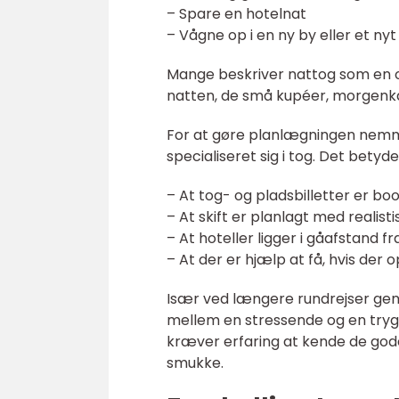
– Spare en hotelnat
– Vågne op i en ny by eller et nyt
Mange beskriver nattog som en op
natten, de små kupéer, morgenk
For at gøre planlægningen nemm
specialiseret sig i tog. Det betyde
– At tog- og pladsbilletter er b
– At skift er planlagt med realist
– At hoteller ligger i gåafstand f
– At der er hjælp at få, hvis der 
Især ved længere rundrejser genn
mellem en stressende og en tryg
kræver erfaring at kende de gode 
smukke.