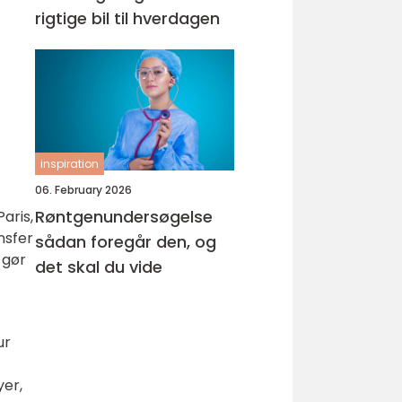
rigtige bil til hverdagen
inspiration
06. February 2026
Røntgenundersøgelse
aris,
nsfer
sådan foregår den, og
 gør
det skal du vide
ur
yer,