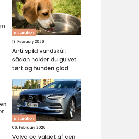
em
inspiration
18. February 2026
Anti spild vandskål:
sådan holder du gulvet
tørt og hunden glad
len
et
inspiration
06. February 2026
Volvo og valget af den