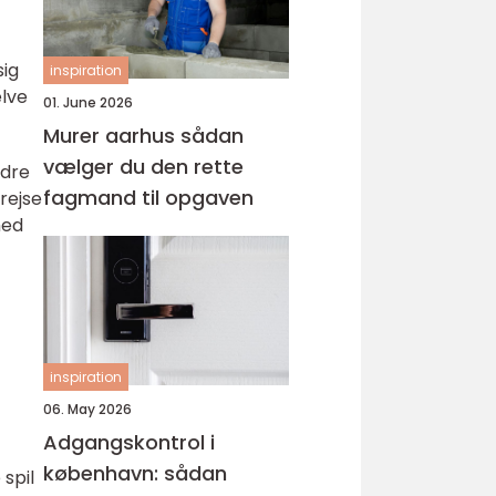
sig
inspiration
elve
01. June 2026
Murer aarhus sådan
vælger du den rette
ndre
fagmand til opgaven
rejse
med
inspiration
06. May 2026
Adgangskontrol i
københavn: sådan
 spil