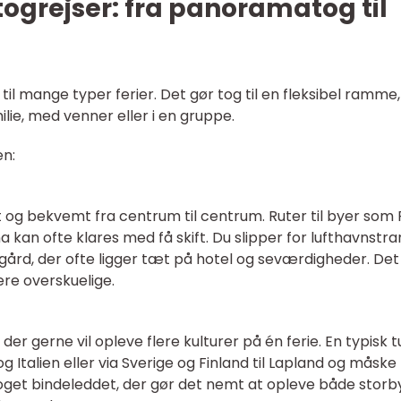
togrejser: fra panoramatog til
l mange typer ferier. Det gør tog til en fleksibel ramme,
lie, med venner eller i en gruppe.
en:
 og bekvemt fra centrum til centrum. Ruter til byer som P
na kan ofte klares med få skift. Du slipper for lufthavnstra
ård, der ofte ligger tæt på hotel og seværdigheder. Det
re overskuelige.
der gerne vil opleve flere kulturer på én ferie. En typisk t
 Italien eller via Sverige og Finland til Lapland og måske
oget bindeleddet, der gør det nemt at opleve både storb