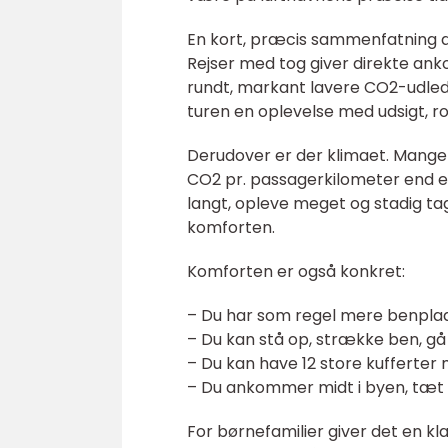
En kort, præcis sammenfatning 
Rejser med tog giver direkte ank
rundt, markant lavere CO2-udledni
turen en oplevelse med udsigt, ro
Derudover er der klimaet. Mange 
CO2 pr. passagerkilometer end et
langt, opleve meget og stadig t
komforten.
Komforten er også konkret:
– Du har som regel mere benplads
– Du kan stå op, strække ben, gå
– Du kan have 12 store kufferte
– Du ankommer midt i byen, tæt
For børnefamilier giver det en klar