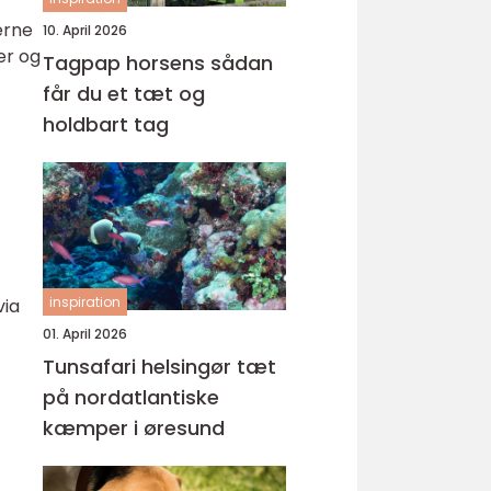
erne
10. April 2026
er og
Tagpap horsens sådan
får du et tæt og
holdbart tag
inspiration
via
01. April 2026
Tunsafari helsingør tæt
på nordatlantiske
kæmper i øresund