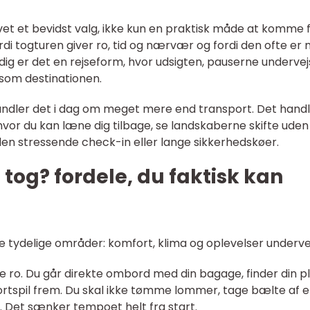
et et bevidst valg, ikke kun en praktisk måde at komme 
 fordi togturen giver ro, tid og nærvær og fordi den ofte er
idig er det en rejseform, hvor udsigten, pauserne undervej
e som destinationen.
handler det i dag om meget mere end transport. Det hand
, hvor du kan læne dig tilbage, se landskaberne skifte uden
den stressende check-in eller lange sikkerhedskøer.
 tog? fordele, du faktisk kan
tre tydelige områder: komfort, klima og oplevelser underve
 ro. Du går direkte ombord med din bagage, finder din p
ortspil frem. Du skal ikke tømme lommer, tage bælte af e
 Det sænker tempoet helt fra start.