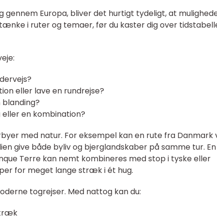
 gennem Europa, bliver det hurtigt tydeligt, at mulighed
ænke i ruter og temaer, før du kaster dig over tidstabell
eje:
dervejs?
ation eller lave en rundrejse?
n blanding?
 eller en kombination?
byer med natur. For eksempel kan en rute fra Danmark 
alien give både byliv og bjerglandskaber på samme tur. En
 Cinque Terre kan nemt kombineres med stop i tyske eller
pper for meget lange stræk i ét hug.
moderne togrejser. Med nattog kan du:
stræk