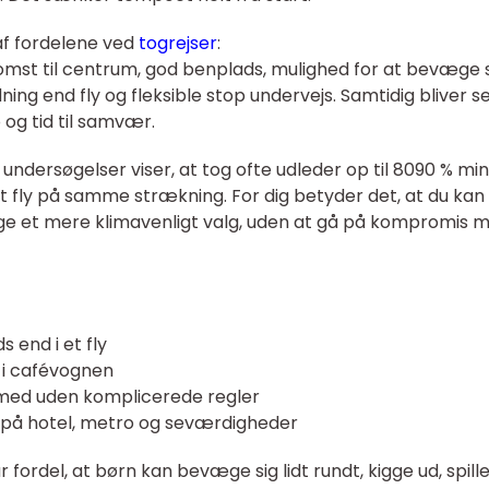
af fordelene ved
togrejser
:
omst til centrum, god benplads, mulighed for at bevæge 
ng end fly og fleksible stop undervejs. Samtidig bliver s
 og tid til samvær.
undersøgelser viser, at tog ofte udleder op til 8090 % mi
 fly på samme strækning. For dig betyder det, at du kan 
age et mere klimavenligt valg, uden at gå på kompromis 
 end i et fly
 i cafévognen
r med uden komplicerede regler
 på hotel, metro og seværdigheder
 fordel, at børn kan bevæge sig lidt rundt, kigge ud, spille