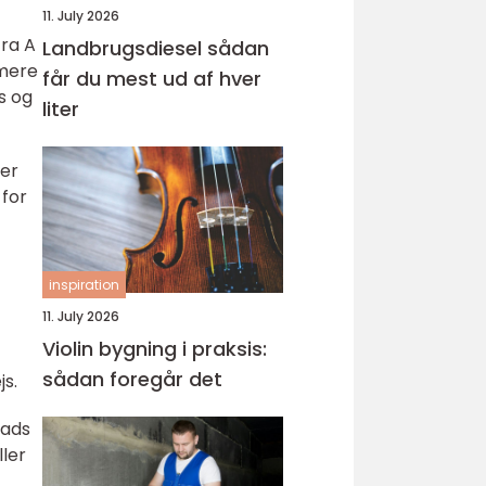
11. July 2026
fra A
Landbrugsdiesel sådan
 mere
får du mest ud af hver
s og
liter
ler
 for
inspiration
11. July 2026
Violin bygning i praksis:
sådan foregår det
js.
lads
ller