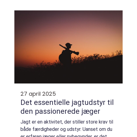
dem, der bor i Århus, er det muligt at få en
syns...
27 april 2025
Det essentielle jagtudstyr til
den passionerede jæger
Jagt er en aktivitet, der stiller store krav til
både færdigheder og udstyr. Uanset om du
er erfaren jæger eller nybegynder, er det