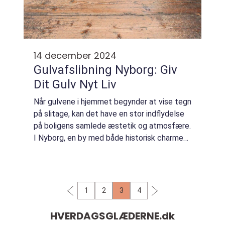
14 december 2024
Gulvafslibning Nyborg: Giv
Dit Gulv Nyt Liv
Når gulvene i hjemmet begynder at vise tegn
på slitage, kan det have en stor indflydelse
på boligens samlede æstetik og atmosfære.
I Nyborg, en by med både historisk charme
og moderne boliger, er gulvafslibning Nyb...
1
2
3
4
HVERDAGSGLÆDERNE.
dk