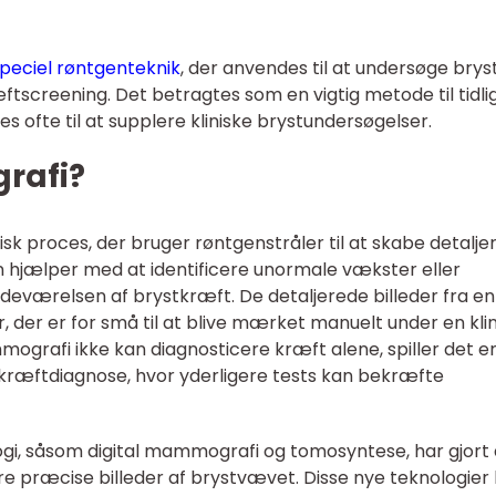
peciel røntgenteknik
, der anvendes til at undersøge bry
æftscreening. Det betragtes som en vigtig metode til tidli
 ofte til at supplere kliniske brystundersøgelser.
rafi?
sk proces, der bruger røntgenstråler til at skabe detalje
n hjælper med at identificere unormale vækster eller
edeværelsen af brystkræft. De detaljerede billeder fra en
der er for små til at blive mærket manuelt under en klin
grafi ikke kan diagnosticere kræft alene, spiller det e
tkræftdiagnose, hvor yderligere tests kan bekræfte
gi, såsom digital mammografi og tomosyntese, har gjort
re præcise billeder af brystvævet. Disse nye teknologier