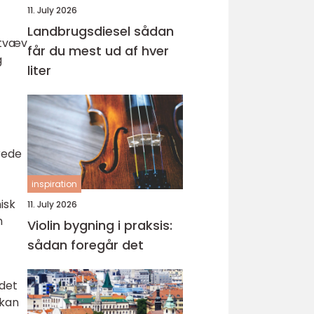
11. July 2026
Landbrugsdiesel sådan
stvæv
får du mest ud af hver
g
liter
rede
inspiration
isk
11. July 2026
n
Violin bygning i praksis:
sådan foregår det
 det
 kan