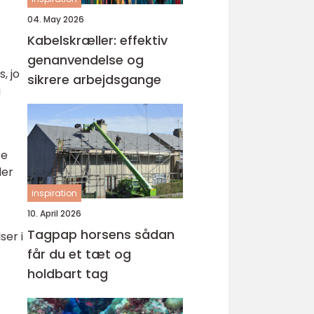
04. May 2026
Kabelskræller: effektiv
genanvendelse og
, jo
sikrere arbejdsgange
g
re
der
inspiration
10. April 2026
Tagpap horsens sådan
ser i
får du et tæt og
holdbart tag