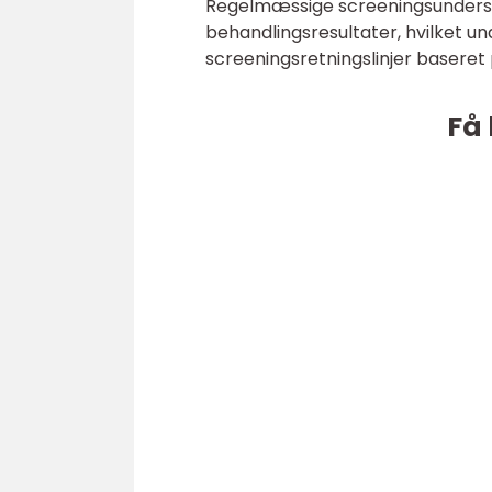
Regelmæssige screeningsundersøge
behandlingsresultater, hvilket u
screeningsretningslinjer baseret p
Få 