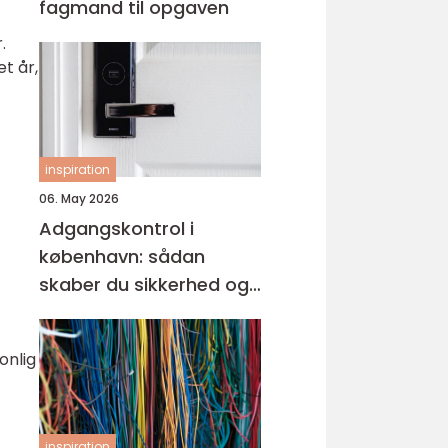
fagmand til opgaven
.
t år,
inspiration
06. May 2026
Adgangskontrol i
københavn: sådan
skaber du sikkerhed og
tryghed i hverdagen
onlig
inspiration