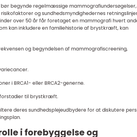
an bør begynde regelmæssige mammografiundersøgelser,
e risikofaktorer og sundhedsmyndighedernes retningslinjer
vinder over 50 år får foretaget en mammografi hvert ande
om kan inkludere en familiehistorie af brystkræft, kan
 frekvensen og begyndelsen af mammografiscreening,
ovariecancer.
oner i BRCA1- eller BRCA2-generne.
orstadier til brystkræft.
sultere deres sundhedsplejeudbydere for at diskutere pers
ingsplan.
lle i forebyggelse og