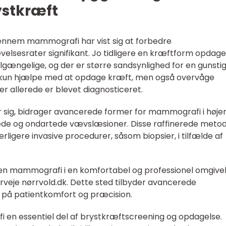
ystkræft
gennem mammografi har vist sig at forbedre
elsesrater signifikant. Jo tidligere en kræftform opdages
lgængelige, og der er større sandsynlighed for en gunsti
kun hjælpe med at opdage kræft, men også overvåge
r allerede er blevet diagnosticeret.
er sig, bidrager avancerede former for mammografi i høje
tede og ondartede vævslæsioner. Disse raffinerede meto
igere invasive procedurer, såsom biopsier, i tilfælde af
 en mammografi i en komfortabel og professionel omgivel
veje nørrvold.dk. Dette sted tilbyder avancerede
s på patientkomfort og præcision.
n essentiel del af brystkræftscreening og opdagelse.