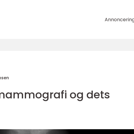
Annoncerin
nsen
 mammografi og dets