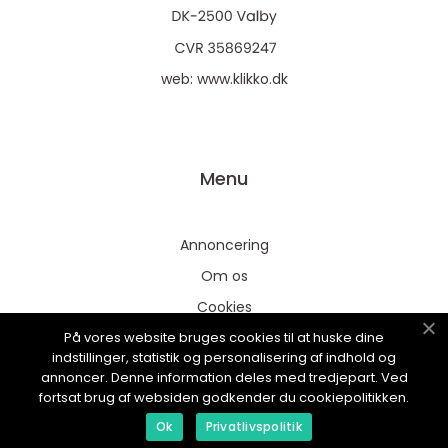
web:
www.klikko.dk
Menu
Annoncering
Om os
Cookies
På vores website bruges cookies til at huske dine
Kontakt os
indstillinger, statistik og personalisering af indhold og
Sitemap
annoncer. Denne information deles med tredjepart. Ved
fortsat brug af websiden godkender du cookiepolitikken.
Ok
Privatlivspolitik