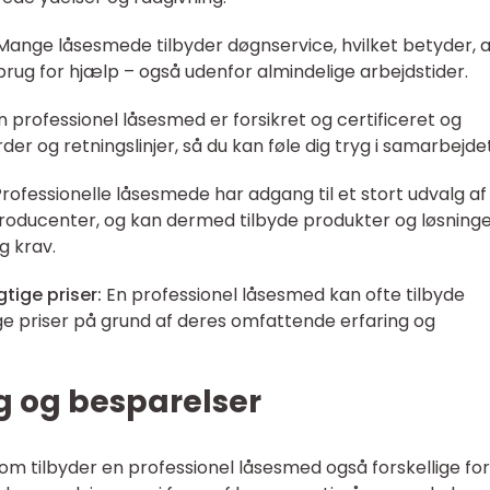
ange låsesmede tilbyder døgnservice, hvilket betyder, a
 brug for hjælp – også udenfor almindelige arbejdstider.
 professionel låsesmed er forsikret og certificeret og
r og retningslinjer, så du kan føle dig tryg i samarbejdet
rofessionelle låsesmede har adgang til et stort udvalg af
 producenter, og kan dermed tilbyde produkter og løsninge
g krav.
tige priser:
En professionel låsesmed kan ofte tilbyde
e priser på grund af deres omfattende erfaring og
g og besparelser
dom tilbyder en professionel låsesmed også forskellige f