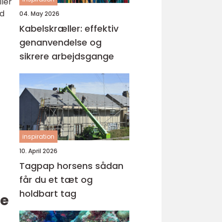
ler
ed
04. May 2026
f
Kabelskræller: effektiv
genanvendelse og
sikrere arbejdsgange
inspiration
10. April 2026
Tagpap horsens sådan
får du et tæt og
holdbart tag
le