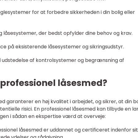
øglesystemer for at forbedre sikkerheden i din bolig eller
 låsesystemer, der bedst opfylder dine behov og krav.
ice på eksisterende låsesystemer og sikringsudstyr.
d udstedelse af kontrolsystemer og begrænsning af
 professionel låsesmed?
garanterer en høj kvalitet i arbejdet, og sikrer, at din bo
tielle risici. En professionel låsesmed kan tilbyde en la
ngen i sådan en ekspertise værd at overveje:
ssionel låsesmed er uddannet og certificeret indenfor sit 
rede ydelser og rådgivning.