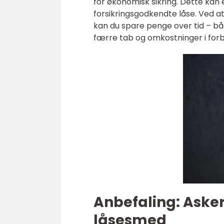
for økonomisk sikring. Dette kan
forsikringsgodkendte låse. Ved at
kan du spare penge over tid – bå
færre tab og omkostninger i for
Anbefaling: Asker
låsesmed