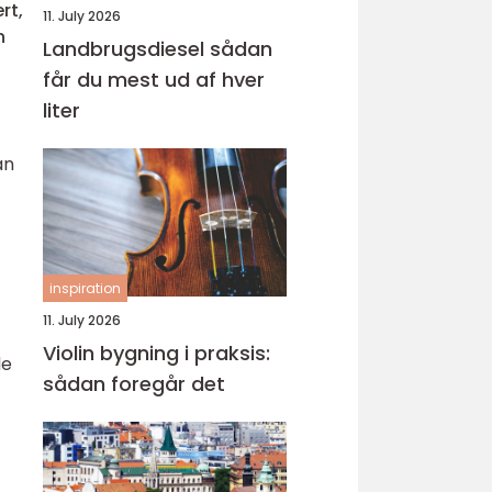
rt,
11. July 2026
n
Landbrugsdiesel sådan
n
får du mest ud af hver
liter
an
inspiration
11. July 2026
Violin bygning i praksis:
de
sådan foregår det