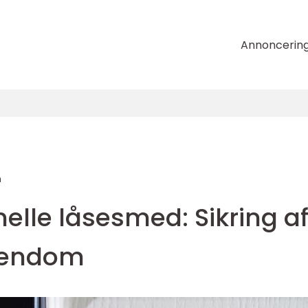
Annoncerin
n
elle låsesmed: Sikring a
ejendom