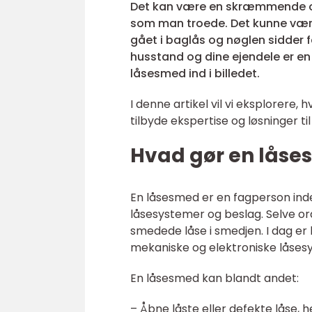
Det kan være en skræmmende opl
som man troede. Det kunne være 
gået i baglås og nøglen sidder fa
husstand og dine ejendele er en
låsesmed ind i billedet.
I denne artikel vil vi eksplorere
tilbyde ekspertise og løsninger ti
Hvad gør en lås
En låsesmed er en fagperson inden
låsesystemer og beslag. Selve 
smedede låse i smedjen. I dag e
mekaniske og elektroniske låses
En låsesmed kan blandt andet:
– Åbne låste eller defekte låse,