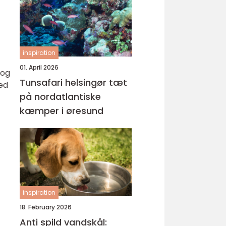
inspiration
01. April 2026
 og
Tunsafari helsingør tæt
ed
på nordatlantiske
kæmper i øresund
inspiration
18. February 2026
Anti spild vandskål: