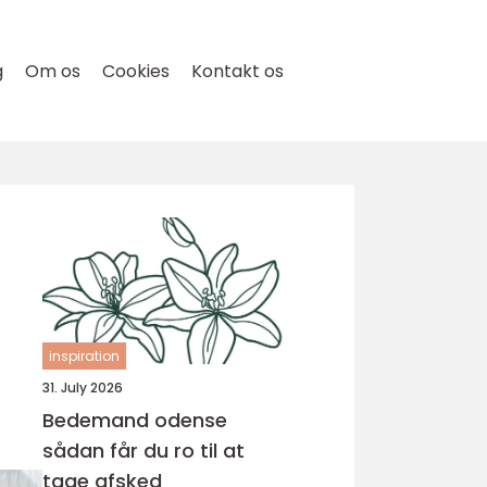
g
Om os
Cookies
Kontakt os
f
inspiration
31. July 2026
Bedemand odense
sådan får du ro til at
tage afsked