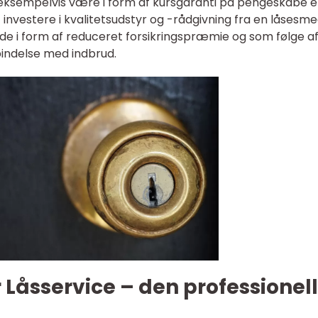
 eksempelvis være i form af kursgaranti på pengeskabe el
 investere i kvalitetsudstyr og -rådgivning fra en låsesm
de i form af reduceret forsikringspræmie og som følge a
bindelse med indbrud.
 Låsservice – den professionel