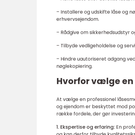
– Installere og udskifte låse og n
erhvervsejendom.
– Rådgive om sikkerhedsudstyr og
– Tilbyde vedligeholdelse og serv
– Hindre uautoriseret adgang ve
nøglekopiering.
Hvorfor vælge en
At vælge en professionel låsesmed 
og ejendom er beskyttet mod poten
række fordele, der gør investeri
1. Ekspertise og erfaring:
En profe
og kan derfor tilbyde kvalitetssik