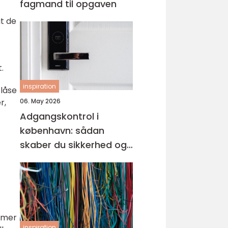
fagmand til opgaven
t de
.
inspiration
 låse
r,
06. May 2026
Adgangskontrol i
københavn: sådan
skaber du sikkerhed og
tryghed i hverdagen
ormer
inspiration