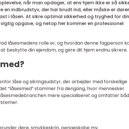
evelse, når man opdager, at ens hjem ikke er så sikke
en indbrudstyv, der har brudt ind, eller måske er døre
st i låsen. At sikre optimal sikkerhed og tryghed for di
 vigtig opgave, og netop her kommer en professionel
, hvad låsesmedens rolle er, og hvordan denne fagperson k
l at beskytte din ejendom, og gøre dit hjem endnu sikrere.
esmed?
for låse og sikringsudstyr, der arbejder med forskellige
ordet “låsesmed” stammer fra dengang, hvor mennesker
r låsesmedebranchen mere specialiseret og omfatter bå
ystemer.
 herunder døre, smykkeskrin, pengeskabe mv.