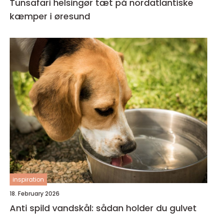
Tunsafari helsingør tæt på nordatlantiske
kæmper i øresund
inspiration
18. February 2026
Anti spild vandskål: sådan holder du gulvet