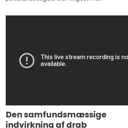
Den samfundsmæssige
indvirkning af drab