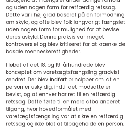
tilbageholdt i fængsler under dårlige forhold
og uden nogen form for retfærdig retssag.
Dette var i høj grad baseret på en formodning
om skyld, og ofte blev folk langvarigt fængslet
uden nogen form for mulighed for at bevise
deres uskyld. Denne praksis var meget
kontroversiel og blev kritiseret for at krænke de
basale menneskerettigheder.
I løbet af det 18. og 19. århundrede blev
konceptet om varetægtsfængsling gradvist
ændret. Der blev indført principper om, at en
person er uskyldig, indtil det modsatte er
bevist, og at enhver har ret til en retfærdig
retssag. Dette førte til en mere afbalanceret
tilgang, hvor hovedformålet med
varetægtsfængsling var at sikre en retfærdig
retssag og ikke blot at tilbageholde en person.