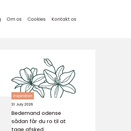
g
Om os
Cookies
Kontakt os
inspiration
31. July 2026
Bedemand odense
sådan får du ro til at
tage afsked