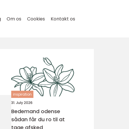
g
Om os
Cookies
Kontakt os
inspiration
31. July 2026
Bedemand odense
sådan får du ro til at
tage afsked