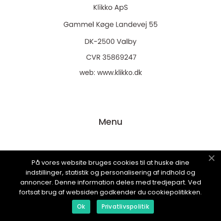
web:
www.klikko.dk
Menu
Annoncering
På vores website bruges cookies til at huske dine
Om os
indstillinger, statistik og personalisering af indhold og
annoncer. Denne information deles med tredjepart. Ved
Cookies
fortsat brug af websiden godkender du cookiepolitikken.
Kontakt os
Ok
Privatlivspolitik
Sitemap