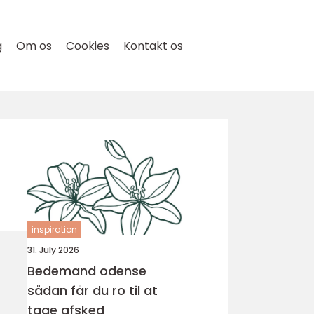
g
Om os
Cookies
Kontakt os
inspiration
31. July 2026
Bedemand odense
sådan får du ro til at
tage afsked