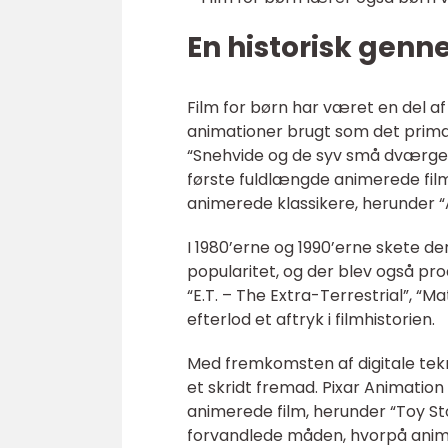
En historisk genn
Film for børn har været en del af
animationer brugt som det primær
“Snehvide og de syv små dværge” 
første fuldlængde animerede fil
animerede klassikere, herunder “
I 1980’erne og 1990’erne skete der 
popularitet, og der blev også pro
“E.T. – The Extra-Terrestrial”, “M
efterlod et aftryk i filmhistorien.
Med fremkomsten af digitale tek
et skridt fremad. Pixar Animation
animerede film, herunder “Toy Sto
forvandlede måden, hvorpå animat