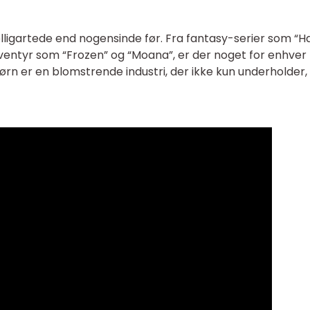
elligartede end nogensinde før. Fra fantasy-serier som “H
eventyr som “Frozen” og “Moana”, er der noget for enhver
ørn er en blomstrende industri, der ikke kun underholder