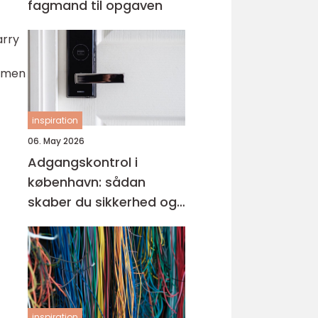
fagmand til opgaven
arry
, men
inspiration
06. May 2026
Adgangskontrol i
københavn: sådan
skaber du sikkerhed og
tryghed i hverdagen
inspiration