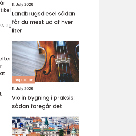
Når
11. July 2026
tikel
Landbrugsdiesel sådan
får du mest ud af hver
le, og
liter
efter
r
 at
inspiration
11. July 2026
t
Violin bygning i praksis:
sådan foregår det