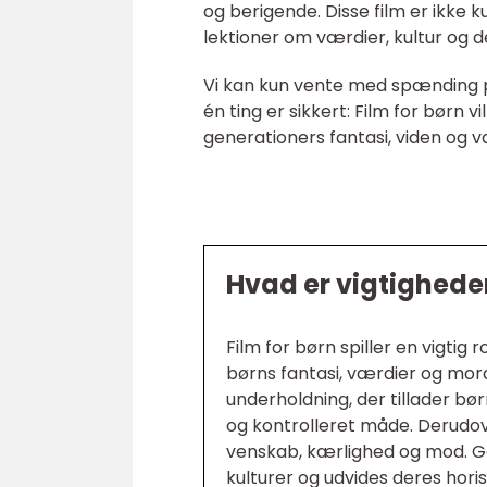
og berigende. Disse film er ikke k
lektioner om værdier, kultur og d
Vi kan kun vente med spænding på,
én ting er sikkert: Film for børn v
generationers fantasi, viden og v
Hvad er vigtigheden
Film for børn spiller en vigti
børns fantasi, værdier og mora
underholdning, der tillader bør
og kontrolleret måde. Derudove
venskab, kærlighed og mod. G
kulturer og udvides deres horiso