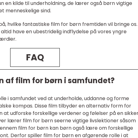
un en kilde til underholdning, de lærer også børn vigtige
et menneskelige sind.
 hvilke fantastiske film for børn fremtiden vil bringe os
il altid have en ubestridelig indflydelse på vores yngre
ærdier.
FAQ
 af film for børn i samfundet?
g rolle i samfundet ved at underholde, uddanne og forme
lske kompas. Disse film tilbyder en alternativ form for
n at udforske forskellige verdener og følelser på en sikke
r lærer film for børn seerne vigtige livslektioner såsom
ennem film for børn kan børn også lære om forskellige
nt. Derfor spiller film for børn en afgørende rolle i at