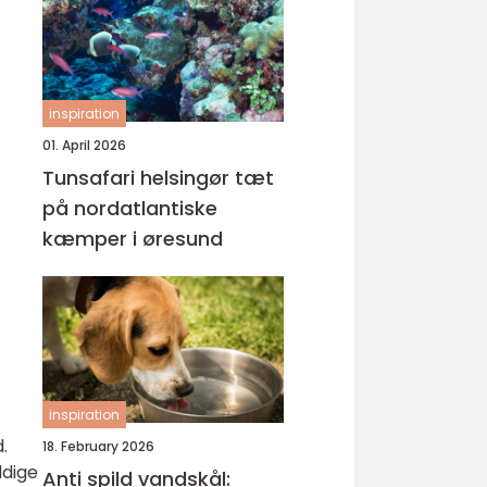
inspiration
01. April 2026
Tunsafari helsingør tæt
på nordatlantiske
kæmper i øresund
inspiration
.
18. February 2026
ldige
Anti spild vandskål: