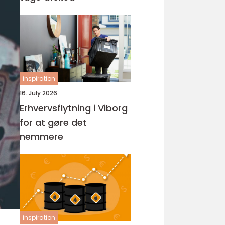
inspiration
16. July 2026
Erhvervsflytning i Viborg
for at gøre det
nemmere
inspiration