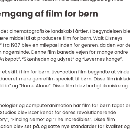
emgang af film for børn
 det cinematografiske landskab i årtier. I begyndelsen bl
e middel til at producere film for børn. Walt Disneys
fra 1937 blev en milepæl inden for genren, da den var d
m nogensinde. Denne film banede vejen for mange andre
Askepot”, “Skønheden og udyret” og “Løvernes konge”.
et skift i film for børn. Live-action film begyndte at vinde
duceret mere genrefilm specielt til børn. Disse film inklu
atilda” og “Home Alone”. Disse film blev hurtigt ikoniske og
nologier og computeranimation har film for børn taget 
 Studios blev især kendt for deres revolutionerende
ry”, “Finding Nemo” og “The Incredibles”. Disse film
ion blev set på, og satte nye standarder for kvalitet og