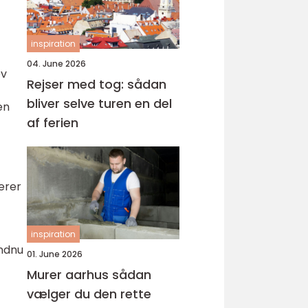
inspiration
04. June 2026
ev
Rejser med tog: sådan
bliver selve turen en del
en
af ferien
derer
inspiration
endnu
01. June 2026
Murer aarhus sådan
vælger du den rette