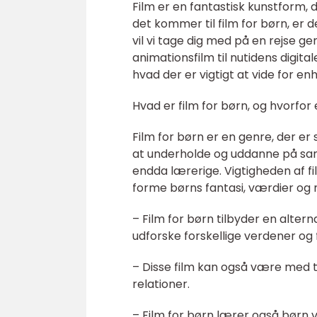
Film er en fantastisk kunstform, d
det kommer til film for børn, er d
vil vi tage dig med på en rejse ge
animationsfilm til nutidens digital
hvad der er vigtigt at vide for en
Hvad er film for børn, og hvorfor 
Film for børn er en genre, der er 
at underholde og uddanne på samm
endda lærerige. Vigtigheden af fi
forme børns fantasi, værdier og
– Film for børn tilbyder en alter
udforske forskellige verdener og 
– Disse film kan også være med til
relationer.
– Film for børn lærer også børn 