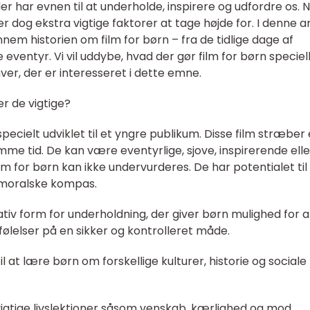
er har evnen til at underholde, inspirere og udfordre os. 
er dog ekstra vigtige faktorer at tage højde for. I denne ar
nnem historien om film for børn – fra de tidlige dage af
e eventyr. Vi vil uddybe, hvad der gør film for børn speciel
hver, der er interesseret i dette emne.
er de vigtige?
specielt udviklet til et yngre publikum. Disse film stræber 
e tid. De kan være eventyrlige, sjove, inspirerende elle
lm for børn kan ikke undervurderes. De har potentialet til
 moralske kompas.
nativ form for underholdning, der giver børn mulighed for a
følelser på en sikker og kontrolleret måde.
 at lære børn om forskellige kulturer, historie og sociale
vigtige livslektioner såsom venskab, kærlighed og mod.