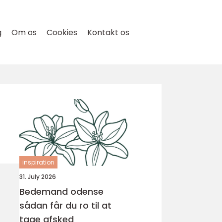
g
Om os
Cookies
Kontakt os
inspiration
31. July 2026
Bedemand odense
sådan får du ro til at
tage afsked