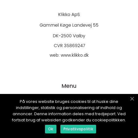
web:
www.klikko.dk
Menu
På vores website bruges cookies til at huske dine
Annoncering
indstillinger, statistik og personalisering af indhold og
annoncer. Denne information deles med tredjepart. Ved
Om os
fortsat brug af websiden godkender du cookiepolitikken.
Cookies
Ok
Privatlivspolitik
Kontakt os