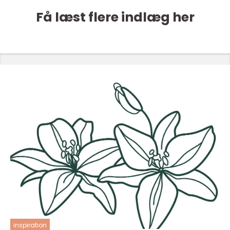
Få læst flere indlæg her
inspiration