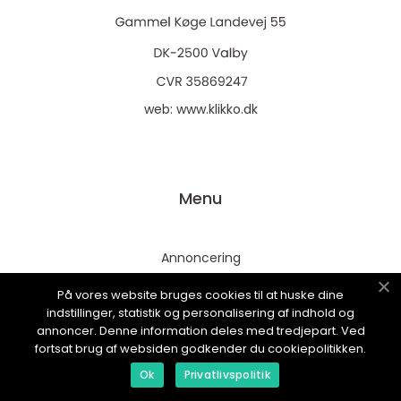
web:
www.klikko.dk
Menu
Annoncering
Om os
På vores website bruges cookies til at huske dine
Cookies
indstillinger, statistik og personalisering af indhold og
annoncer. Denne information deles med tredjepart. Ved
Kontakt os
fortsat brug af websiden godkender du cookiepolitikken.
Sitemap
Ok
Privatlivspolitik