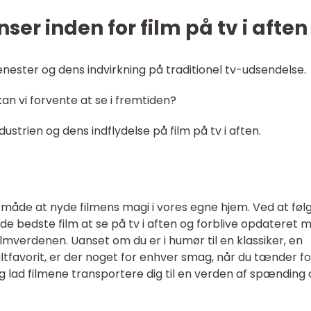
er inden for film på tv i aften
nester og dens indvirkning på traditionel tv-udsendelse.
kan vi forvente at se i fremtiden?
dustrien og dens indflydelse på film på tv i aften.
sk måde at nyde filmens magi i vores egne hjem. Ved at føl
 de bedste film at se på tv i aften og forblive opdateret 
lmverdenen. Uanset om du er i humør til en klassiker, en
ltfavorit, er der noget for enhver smag, når du tænder for
, og lad filmene transportere dig til en verden af spænding