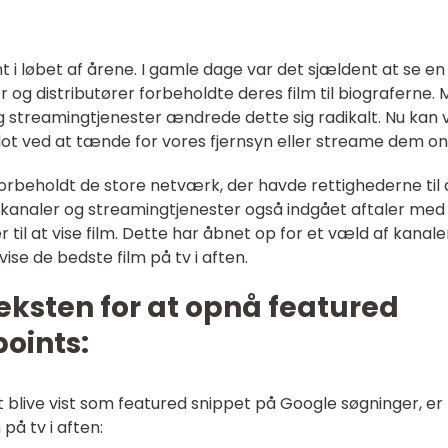
t i løbet af årene. I gamle dage var det sjældent at se en
er og distributører forbeholdte deres film til biograferne.
streamingtjenester ændrede dette sig radikalt. Nu kan v
 blot ved at tænde for vores fjernsyn eller streame dem onl
forbeholdt de store netværk, der havde rettighederne til 
e kanaler og streamingtjenester også indgået aftaler med
r til at vise film. Dette har åbnet op for et væld af kanale
ise de bedste film på tv i aften.
teksten for at opnå featured
points:
 blive vist som featured snippet på Google søgninger, er
på tv i aften: