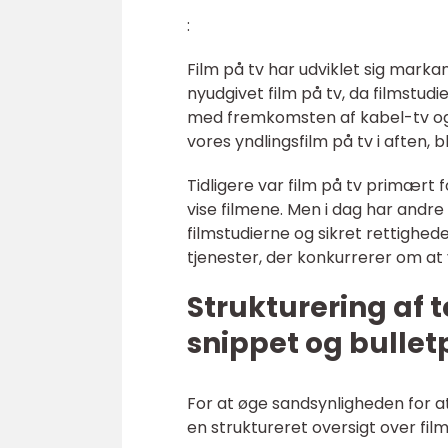
:
Film på tv har udviklet sig markan
nyudgivet film på tv, da filmstudi
med fremkomsten af kabel-tv og 
vores yndlingsfilm på tv i aften,
Tidligere var film på tv primært 
vise filmene. Men i dag har andr
filmstudierne og sikret rettighede
tjenester, der konkurrerer om at v
Strukturering af 
snippet og bullet
For at øge sandsynligheden for at
en struktureret oversigt over film 