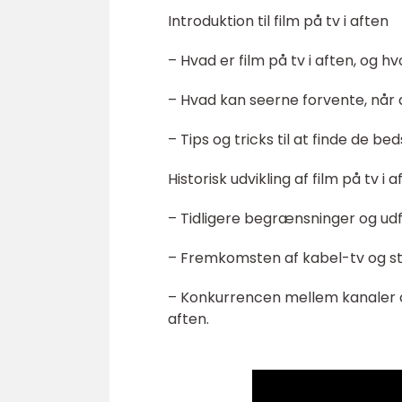
Introduktion til film på tv i aften
– Hvad er film på tv i aften, og hv
– Hvad kan seerne forvente, når 
– Tips og tricks til at finde de bed
Historisk udvikling af film på tv i a
– Tidligere begrænsninger og udfo
– Fremkomsten af kabel-tv og str
– Konkurrencen mellem kanaler og
aften.