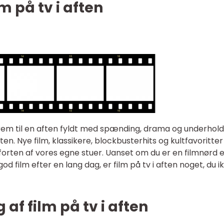
lm på tv i aften
rem til en aften fyldt med spænding, drama og underhold
ten. Nye film, klassikere, blockbusterhits og kultfavoritter
mforten af vores egne stuer. Uanset om du er en filmnørd e
d film efter en lang dag, er film på tv i aften noget, du ik
 af film på tv i aften