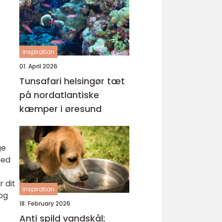
inspiration
01. April 2026
Tunsafari helsingør tæt
på nordatlantiske
kæmper i øresund
ge
med
 dit
inspiration
 og
18. February 2026
Anti spild vandskål: