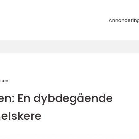
Annoncerin
nsen
ften: En dybdegående
lmelskere