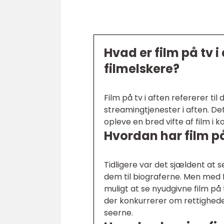
Hvad er film på tv i
filmelskere?
Film på tv i aften refererer til 
streamingtjenester i aften. Det
opleve en bred vifte af film i 
Hvordan har film på 
Tidligere var det sjældent at s
dem til biograferne. Men med 
muligt at se nyudgivne film på 
der konkurrerer om rettighederne
seerne.