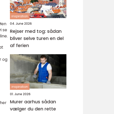
inspiration
 Men
04. June 2026
i se
Rejser med tog: sådan
ine.
bliver selve turen en del
af ferien
at
r og
inspiration
01. June 2026
Murer aarhus sådan
 her
vælger du den rette