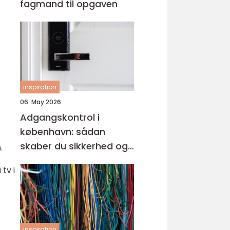
fagmand til opgaven
inspiration
06. May 2026
Adgangskontrol i
københavn: sådan
skaber du sikkerhed og
.
tryghed i hverdagen
tv i
inspiration