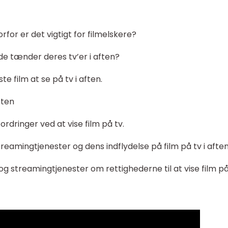
orfor er det vigtigt for filmelskere?
de tænder deres tv’er i aften?
ste film at se på tv i aften.
ften
rdringer ved at vise film på tv.
eamingtjenester og dens indflydelse på film på tv i aften
 streamingtjenester om rettighederne til at vise film på 