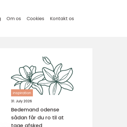
g
Om os
Cookies
Kontakt os
inspiration
31. July 2026
Bedemand odense
sådan får du ro til at
tage afsked