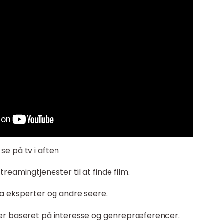
se på tv i aften
reamingtjenester til at finde film.
a eksperter og andre seere.
ster baseret på interesse og genrepræferencer.