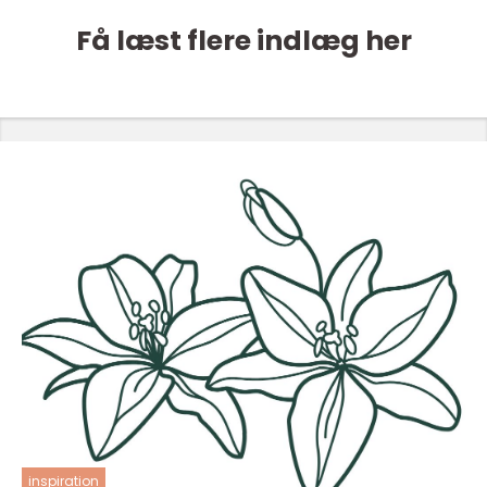
Få læst flere indlæg her
inspiration