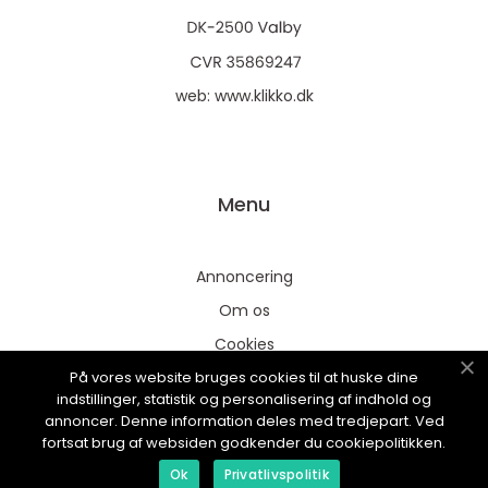
web:
www.klikko.dk
Menu
Annoncering
Om os
Cookies
På vores website bruges cookies til at huske dine
Kontakt os
indstillinger, statistik og personalisering af indhold og
Sitemap
annoncer. Denne information deles med tredjepart. Ved
fortsat brug af websiden godkender du cookiepolitikken.
Ok
Privatlivspolitik