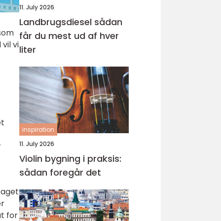
11. July 2026
Landbrugsdiesel sådan
 som
får du mest ud af hver
il vi
liter
et
inspiration
11. July 2026
r
Violin bygning i praksis:
sådan foregår det
taget
er
t for