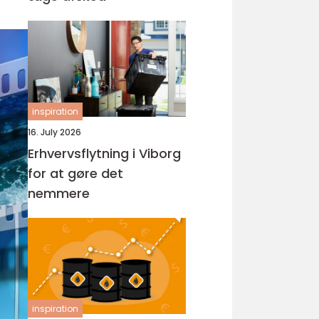
inspiration
16. July 2026
Erhvervsflytning i Viborg
for at gøre det
nemmere
inspiration