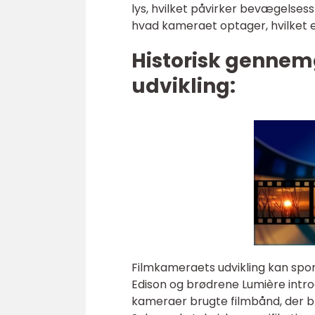
lys, hvilket påvirker bevægelse
hvad kameraet optager, hvilket e
Historisk gennem
udvikling:
Filmkameraets udvikling kan spore
Edison og brødrene Lumière intro
kameraer brugte filmbånd, der bl