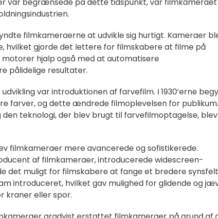
ner var begrænsede på dette tidspunkt, var filmkameraet
oldningsindustrien.
gyndte filmkameraerne at udvikle sig hurtigt. Kameraer bl
, hvilket gjorde det lettere for filmskabere at filme på
ske motorer hjalp også med at automatisere
 pålidelige resultater.
 udvikling var introduktionen af farvefilm. I 1930’erne beg
tre farver, og dette ændrede filmoplevelsen for publikum
 den teknologi, der blev brugt til farvefilmoptagelse, blev
lev filmkameraer mere avancerede og sofistikerede.
oducent af filmkameraer, introducerede widescreen-
e det muligt for filmskabere at fange et bredere synsfelt.
m introduceret, hvilket gav mulighed for glidende og jæ
kraner eller spor.
filmkameraer gradvist erstattet filmkameraer på grund af 