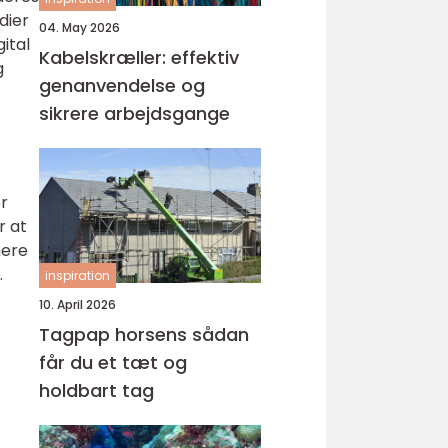
dier
04. May 2026
ital
Kabelskræller: effektiv
g
genanvendelse og
sikrere arbejdsgange
er
r at
mere
.
inspiration
10. April 2026
Tagpap horsens sådan
får du et tæt og
holdbart tag