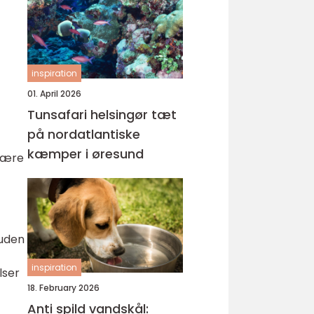
inspiration
01. April 2026
Tunsafari helsingør tæt
på nordatlantiske
kæmper i øresund
 lære
 uden
inspiration
lser
18. February 2026
Anti spild vandskål: