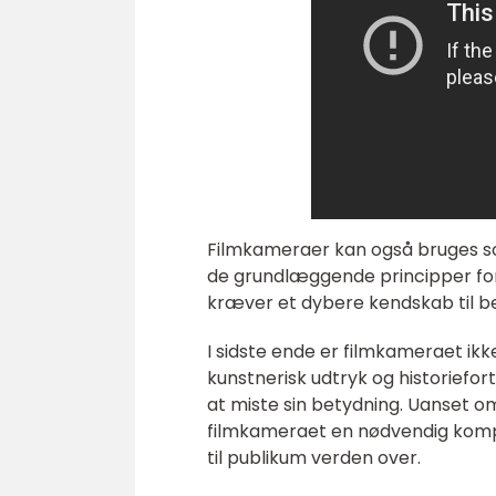
Filmkameraer kan også bruges so
de grundlæggende principper for
kræver et dybere kendskab til be
I sidste ende er filmkameraet ikke 
kunstnerisk udtryk og historiefor
at miste sin betydning. Uanset om 
filmkameraet en nødvendig kompo
til publikum verden over.