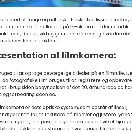
ere med at fange og udforske forskellige livsmomenter,
e biograflærreder eller set på tv-skærme. I denne artikel v
unktioner, dets udvikling gennem årtierne og hvordan det
 i nutidens filmproduktion.
ræsentation af filmkamera:
uges til at optage bevægelige billeder på en filmrulle. D
ra, da fotografiske film bruges til at registrere og opbevare
et i brug siden begyndelsen af det 20. århundrede og ha
g og forbedring siden da.
 filmkamera er dets optiske system, som består af linser,
er afgørende for at fokusere på motivet og justere lysind
 lysmængden, der passerer igennem linsen, hvilket hjælp
billedet. Lukkeren bestemmer, hvor længe filmen er udsa