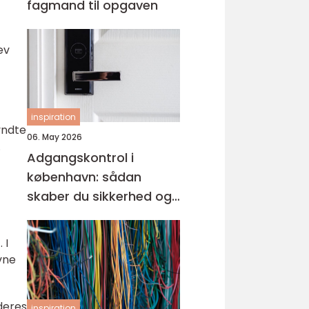
fagmand til opgaven
ev
inspiration
yndte
06. May 2026
.
Adgangskontrol i
københavn: sådan
skaber du sikkerhed og
tryghed i hverdagen
 I
vne
deres
inspiration