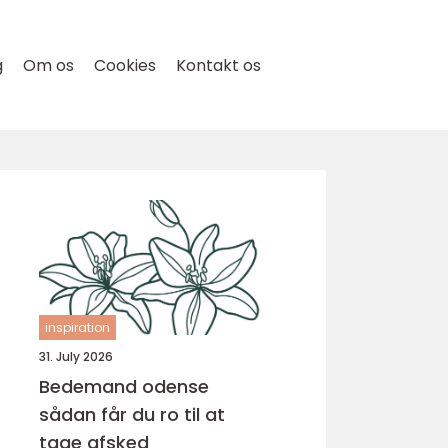
g
Om os
Cookies
Kontakt os
inspiration
31. July 2026
Bedemand odense
sådan får du ro til at
tage afsked