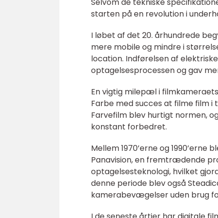
Selvom de tekniske specifikatio
starten på en revolution i underh
I løbet af det 20. århundrede be
mere mobile og mindre i størrelse
location. Indførelsen af elektri
optagelsesprocessen og gav mere
En vigtig milepæl i filmkameraets
Farbe med succes at filme film i 
Farvefilm blev hurtigt normen, og
konstant forbedret.
Mellem 1970’erne og 1990’erne b
Panavision, en fremtrædende pr
optagelsesteknologi, hvilket gjord
denne periode blev også Steadica
kamerabevægelser uden brug for 
I de seneste årtier har digitale 