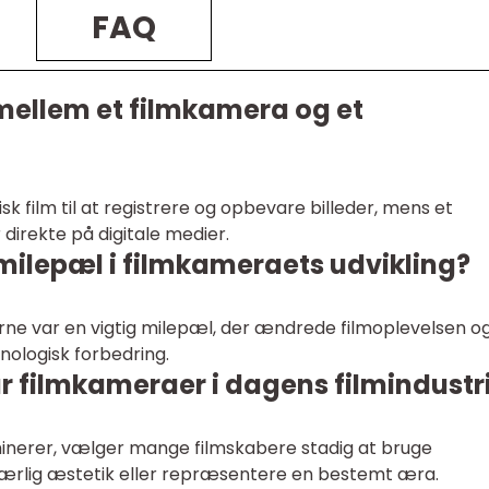
FAQ
 mellem et filmkamera og et
k film til at registrere og opbevare billeder, mens et
 direkte på digitale medier.
 milepæl i filmkameraets udvikling?
0erne var en vigtig milepæl, der ændrede filmoplevelsen o
nologisk forbedring.
r filmkameraer i dagens filmindustr
inerer, vælger mange filmskabere stadig at bruge
særlig æstetik eller repræsentere en bestemt æra.