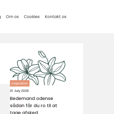
g
Om os
Cookies
Kontakt os
inspiration
31. July 2026
Bedemand odense
sådan får du ro til at
tage afsked