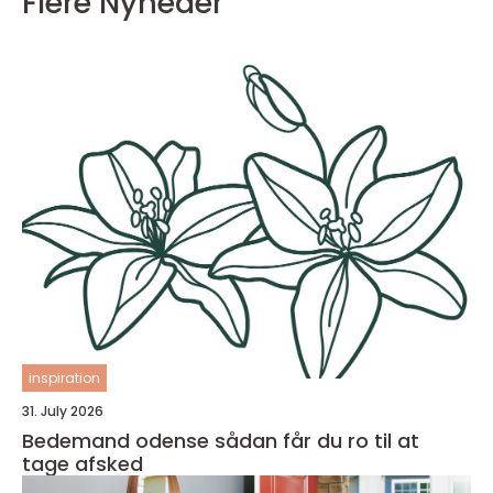
Flere Nyheder
inspiration
31. July 2026
Bedemand odense sådan får du ro til at
tage afsked