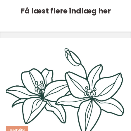
Få læst flere indlæg her
inspiration