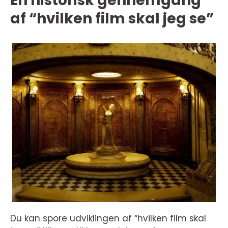
En historisk gennemgang
af “hvilken film skal jeg se”
Du kan spore udviklingen af “hvilken film skal