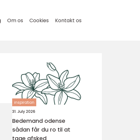
g
Om os
Cookies
Kontakt os
inspiration
31. July 2026
Bedemand odense
sådan får du ro til at
tage afsked