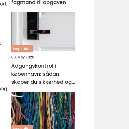
fagmand til opgaven
ort
t
inspiration
06. May 2026
Adgangskontrol i
københavn: sådan
skaber du sikkerhed og
ke
gang
tryghed i hverdagen
inspiration