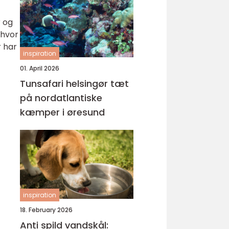
r og
 hvor
r har
inspiration
01. April 2026
Tunsafari helsingør tæt
på nordatlantiske
kæmper i øresund
inspiration
18. February 2026
Anti spild vandskål: