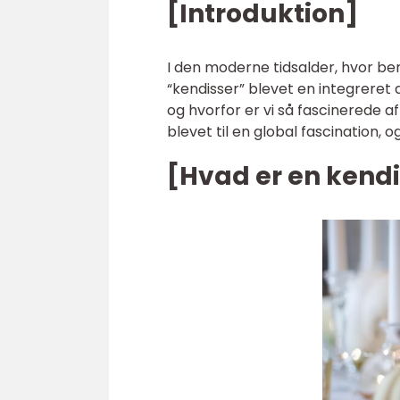
[Introduktion]
I den moderne tidsalder, hvor b
“kendisser” blevet en integreret 
og hvorfor er vi så fascinerede af
blevet til en global fascination, o
[Hvad er en kendi