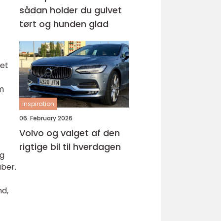
sådan holder du gulvet
tørt og hunden glad
tet
m
inspiration
06. February 2026
Volvo og valget af den
rigtige bil til hverdagen
og
ber.
nd,