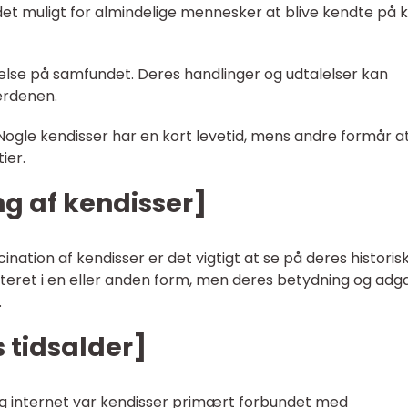
et muligt for almindelige mennesker at blive kendte på k
delse på samfundet. Deres handlinger og udtalelser kan
erdenen.
ogle kendisser har en kort levetid, mens andre formår a
ier.
ng af kendisser]
nation af kendisser er det vigtigt at se på deres historis
sisteret i en eller anden form, men deres betydning og ad
.
 tidsalder]
n og internet var kendisser primært forbundet med