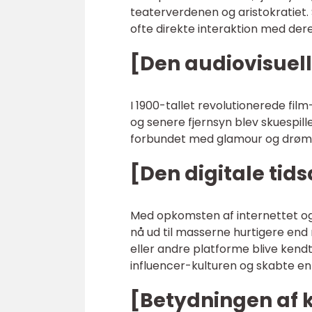
teaterverdenen og aristokratiet.
ofte direkte interaktion med der
[Den audiovisuel
I 1900-tallet revolutionerede fil
og senere fjernsyn blev skuespill
forbundet med glamour og drømm
[Den digitale tids
Med opkomsten af internettet og
nå ud til masserne hurtigere end
eller andre platforme blive kend
influencer-kulturen og skabte en 
[Betydningen af k