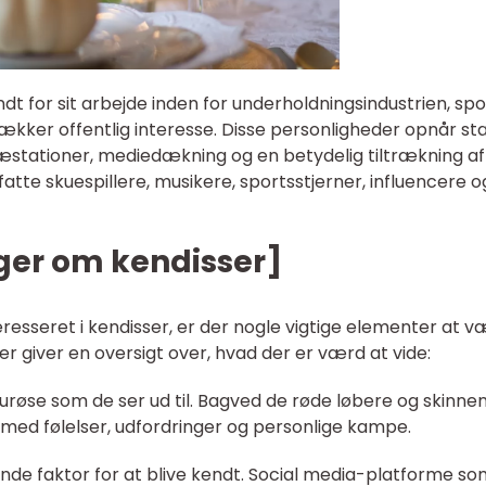
dt for sit arbejde inden for underholdningsindustrien, spo
vækker offentlig interesse. Disse personligheder opnår st
tationer, mediedækning og en betydelig tiltrækning af
tte skuespillere, musikere, sportsstjerner, influencere o
ger om kendisser]
eresseret i kendisser, er der nogle vigtige elementer at 
giver en oversigt over, hvad der er værd at vide:
ourøse som de ser ud til. Bagved de røde løbere og skinne
med følelser, udfordringer og personlige kampe.
de faktor for at blive kendt. Social media-platforme so