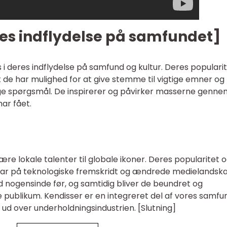
res indflydelse på samfundet]
i deres indflydelse på samfund og kultur. Deres populari
de har mulighed for at give stemme til vigtige emner og
 spørgsmål. De inspirerer og påvirker masserne genne
ar fået.
være lokale talenter til globale ikoner. Deres popularitet 
var på teknologiske fremskridt og ændrede medielandska
d nogensinde før, og samtidig bliver de beundret og
 publikum. Kendisser er en integreret del af vores samfu
 ud over underholdningsindustrien. [Slutning]