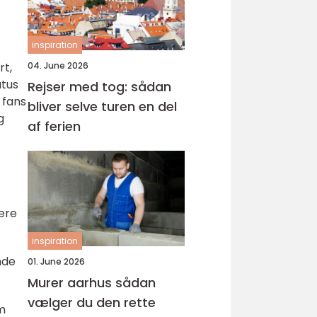
inspiration
04. June 2026
rt,
atus
Rejser med tog: sådan
 fans
bliver selve turen en del
g
af ferien
være
inspiration
nde
01. June 2026
Murer aarhus sådan
vælger du den rette
m