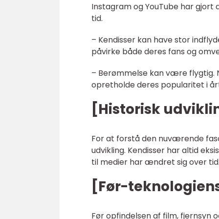
Instagram og YouTube har gjort d
tid.
– Kendisser kan have stor indfly
påvirke både deres fans og omv
– Berømmelse kan være flygtig. N
opretholde deres popularitet i årt
[Historisk udvikli
For at forstå den nuværende fasci
udvikling. Kendisser har altid ek
til medier har ændret sig over tid
[Før-teknologiens
Før opfindelsen af film, fjernsy