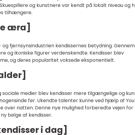
 Skuespillere og kunstnere var kendt på lokalt niveau og 
es tilhængere.
le æra]
m- og fjernsynsindustrien kendissernes betydning. Gennem
ere og ikoniske figurer verdenskendte. Kendisser blev
e, og deres popularitet voksede eksponentielt.
alder]
 sociale medier blev kendisser mere tilgængelige og ku
 nogensinde før. Ukendte talenter kunne ved hjælp af Yo
te over natten. Denne nye mulighed forberedte vejen for
ny bølge af kendisser.
endisser i dag]