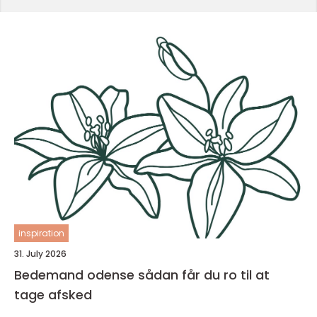
inspiration
31. July 2026
Bedemand odense sådan får du ro til at
tage afsked