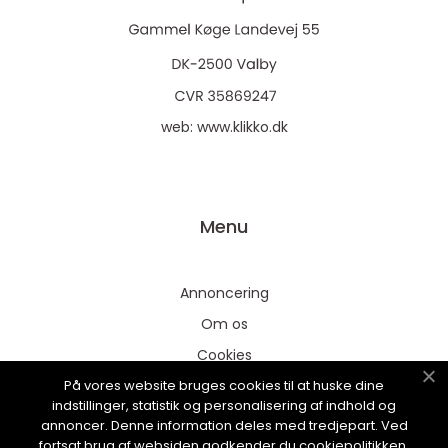
web:
www.klikko.dk
Menu
Annoncering
Om os
Cookies
På vores website bruges cookies til at huske dine
Kontakt os
indstillinger, statistik og personalisering af indhold og
Sitemap
annoncer. Denne information deles med tredjepart. Ved
fortsat brug af websiden godkender du cookiepolitikken.