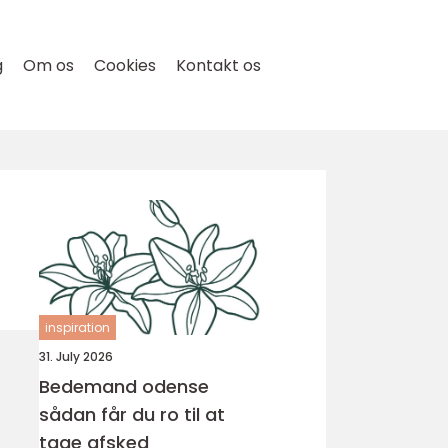
g
Om os
Cookies
Kontakt os
inspiration
31. July 2026
Bedemand odense
sådan får du ro til at
tage afsked