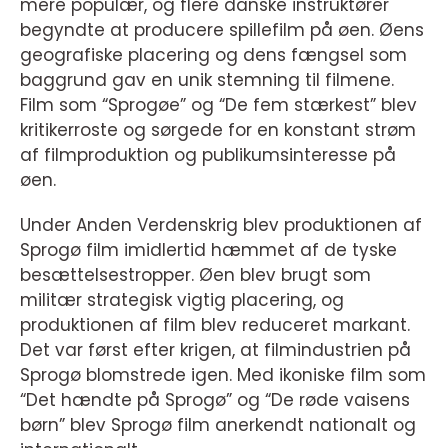
mere populær, og flere danske instruktører
begyndte at producere spillefilm på øen. Øens
geografiske placering og dens fængsel som
baggrund gav en unik stemning til filmene.
Film som “Sprogøe” og “De fem stærkest” blev
kritikerroste og sørgede for en konstant strøm
af filmproduktion og publikumsinteresse på
øen.
Under Anden Verdenskrig blev produktionen af
Sprogø film imidlertid hæmmet af de tyske
besættelsestropper. Øen blev brugt som
militær strategisk vigtig placering, og
produktionen af film blev reduceret markant.
Det var først efter krigen, at filmindustrien på
Sprogø blomstrede igen. Med ikoniske film som
“Det hændte på Sprogø” og “De røde vaisens
børn” blev Sprogø film anerkendt nationalt og