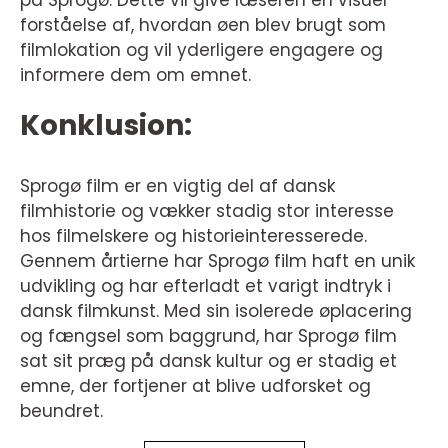
på Sprogø. Dette vil give læseren en visuel
forståelse af, hvordan øen blev brugt som
filmlokation og vil yderligere engagere og
informere dem om emnet.
Konklusion:
Sprogø film er en vigtig del af dansk
filmhistorie og vækker stadig stor interesse
hos filmelskere og historieinteresserede.
Gennem årtierne har Sprogø film haft en unik
udvikling og har efterladt et varigt indtryk i
dansk filmkunst. Med sin isolerede øplacering
og fængsel som baggrund, har Sprogø film
sat sit præg på dansk kultur og er stadig et
emne, der fortjener at blive udforsket og
beundret.