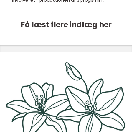
involveret i produktionen af Sprogø film.
Få læst flere indlæg her