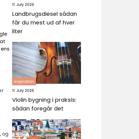
11. July 2026
Landbrugsdiesel sådan
får du mest ud af hver
liter
gle
 at
 ens
inspiration
er
11. July 2026
Violin bygning i praksis:
sådan foregår det
, og