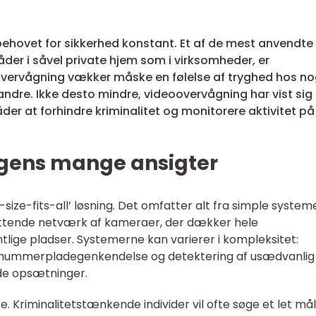
ehovet for sikkerhed konstant. Et af de mest anvendte
åder i såvel private hjem som i virksomheder, er
vervågning vækker måske en følelse af tryghed hos no
 andre. Ikke desto mindre, videoovervågning har vist sig
er at forhindre kriminalitet og monitorere aktivitet på
gens mange ansigter
-size-fits-all’ løsning. Det omfatter alt fra simple system
omfattende netværk af kameraer, der dækker hele
tlige pladser. Systemerne kan varierer i kompleksitet:
, nummerpladegenkendelse og detektering af usædvanlig
de opsætninger.
 Kriminalitetstænkende individer vil ofte søge et let mål