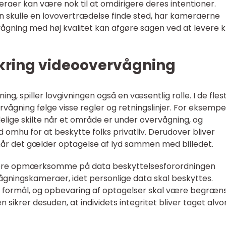
aer kan være nok til at omdirigere deres intentioner.
kulle en lovovertrædelse finde sted, har kameraerne
ågning med høj kvalitet kan afgøre sagen ved at levere k
kring videoovervågning
g, spiller lovgivningen også en væsentlig rolle. I de fles
rvågning følge visse regler og retningslinjer. For eksempe
elige skilte når et område er under overvågning, og
omhu for at beskytte folks privatliv. Derudover bliver
år det gælder optagelse af lyd sammen med billedet.
være opmærksomme på data beskyttelsesforordningen
ågningskameraer, idet personlige data skal beskyttes.
t formål, og opbevaring af optagelser skal være begræn
 sikrer desuden, at individets integritet bliver taget alvor