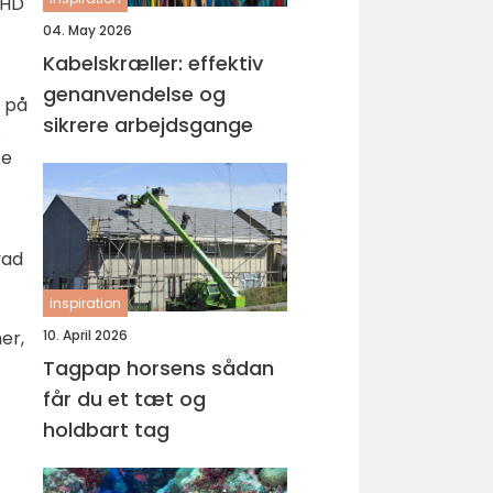
 HD
04. May 2026
Kabelskræller: effektiv
genanvendelse og
r på
sikrere arbejdsgange
.
ke
vad
inspiration
er,
10. April 2026
Tagpap horsens sådan
får du et tæt og
holdbart tag