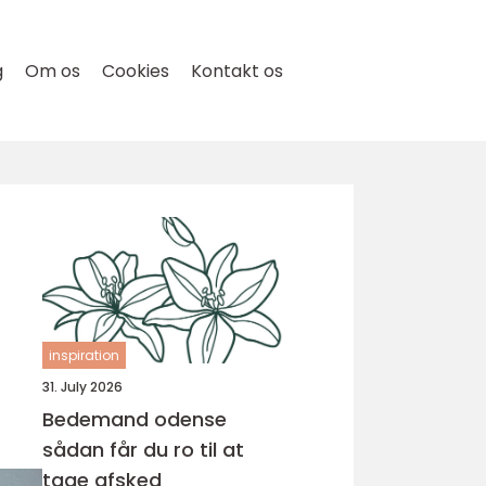
g
Om os
Cookies
Kontakt os
inspiration
31. July 2026
Bedemand odense
sådan får du ro til at
tage afsked