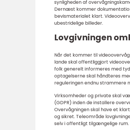
synligheden af overvågningskamer
Dernæst kommer dokumentation s
bevismaterialet klart. Videooverv
ubestridelige billeder.
Lovgivningen om
Når det kommer til videoovervågnin
lande skal offentliggjort videoove
folk generelt informeres med tyd
optagelserne skal håndteres med 
reguleringen endnu strammere n
Virksomheder og private skal 
(GDPR) inden de installere overv
Overvågningen skal have et klar
og sikret. Teleområde lovgivningen
selv i offentligt tilgængelige rum.