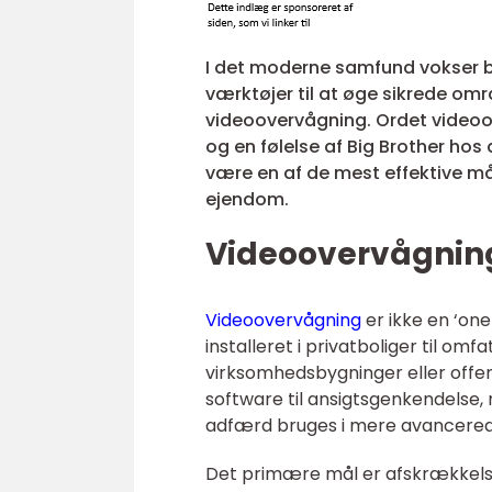
I det moderne samfund vokser b
værktøjer til at øge sikrede omr
videoovervågning. Ordet videoo
og en følelse af Big Brother hos
være en af de mest effektive måd
ejendom.
Videoovervågnin
Videoovervågning
er ikke en ‘one
installeret i privatboliger til 
virksomhedsbygninger eller offen
software til ansigtsgenkendelse
adfærd bruges i mere avancere
Det primære mål er afskrækkelse.