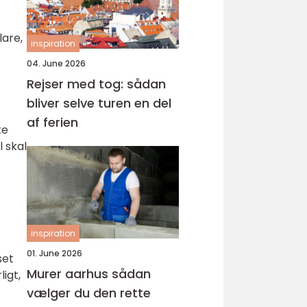
lare,
inspiration
04. June 2026
Rejser med tog: sådan
bliver selve turen en del
af ferien
te
l skal
inspiration
01. June 2026
set
Murer aarhus sådan
ligt,
vælger du den rette