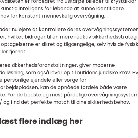
valiteten er forbedret fra uskarpe billeder til krystalklar
unstig intelligens for løbende at kunne identificere
ehov for konstant menneskelig overvågning.
ader nu ejere at kontrollere deres overvågningssysteme
, hvilket bidrager til en mere reaktiv sikkerhedsstrategi
optagelserne er sikret og tilgængelige, selv hvis de fysis
ler fjernet.
eres sikkerhedsforanstaltninger, giver moderne
løsning, som også lever op til nutidens juridiske krav. H
 personlige ejendele eller sørge for
 arbejdspladsen, kan de opnåede fordele både være
ke. For de bedste og mest pålidelige overvågningssystem
og find det perfekte match til dine sikkerhedsbehov.
læst flere indlæg her