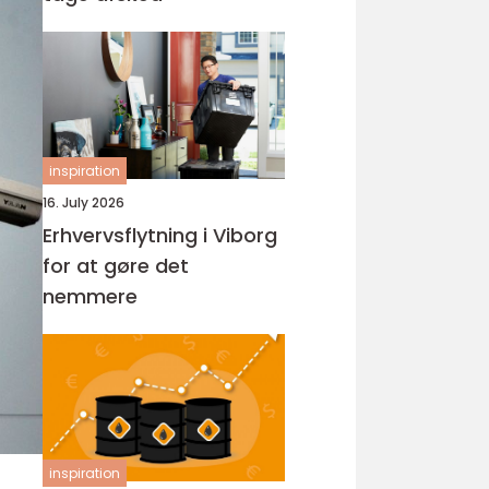
inspiration
16. July 2026
Erhvervsflytning i Viborg
for at gøre det
nemmere
inspiration