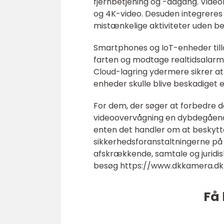
fjernbetjening og -adgang. Videok
og 4K-video. Desuden integreres k
mistænkelige aktiviteter uden b
Smartphones og IoT-enheder till
farten og modtage realtidsalarmer
Cloud-lagring ydermere sikrer at 
enheder skulle blive beskadiget el
For dem, der søger at forbedre d
videoovervågning en dybdegående 
enten det handler om at beskytte
sikkerhedsforanstaltningerne på
afskrækkende, samtale og juridis
besøg https://www.dkkamera.dk/ 
Få 