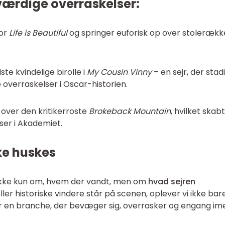
ærdige overraskelser:
for
Life is Beautiful
og springer euforisk op over stoleræk
te kvindelige birolle i
My Cousin Vinny
– en sejr, der stad
 overraskelser i Oscar-historien.
 over den kritikerroste
Brokeback Mountain
, hvilket skab
er i Akademiet.
ke huskes
ikke kun om, hvem der vandt, men om
hvad sejren
ller historiske vindere står på scenen, oplever vi ikke bar
ser en branche, der bevæger sig, overrasker og engang im