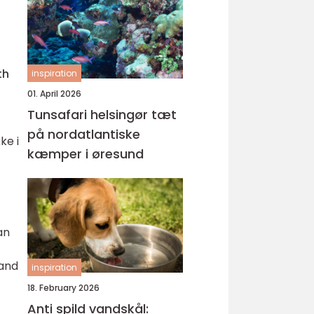
th
inspiration
01. April 2026
Tunsafari helsingør tæt
på nordatlantiske
ke i
kæmper i øresund
an
tand
inspiration
18. February 2026
Anti spild vandskål: