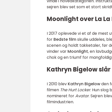
vinde i hovedkategorien. Instruk
sejren blev set som et stort skr
Moonlight over La La
I 2017 oplevede vi et af de mest 
for
Bedste film
skulle uddeles, bl
scenen og holdt takketaler, før d
vinder var
Moonlight
, en lavbud
chok og en triumf for mangfoldig
Kathryn Bigelow slår 
I 2010 blev
Kathryn Bigelow
den fø
filmen
The Hurt Locker
. Hun slog
nomineret for
Avatar
. Sejren ble
filmindustrien.