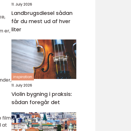
11. July 2026
Landbrugsdiesel sådan
ke,
får du mest ud af hver
liter
m er,
inspiration
nder,
11. July 2026
Violin bygning i praksis:
sådan foregår det
 film
 at