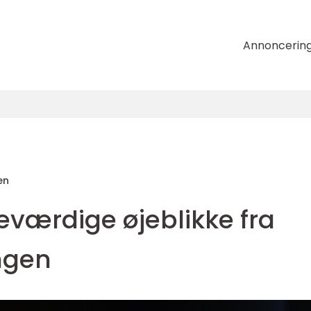
Annoncerin
en
værdige øjeblikke fra
ngen