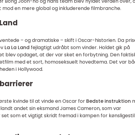
tør Bong Joon-ho og hans team blev hyldet verden over, 
idt mod en mere global og inkluderende filmbranche.
 Land
uventede – og dramatiske – skift i Oscar-historien. Da pri
ev
La La Land
fejlagtigt udråbt som vinder. Holdet gik på
et blev opdaget, at der var sket en forbytning. Den faktis
getfilm med et sort, homoseksuelt hovedtema. Det var bå
heden i Hollywood.
barrierer
rste kvinde til at vinde en Oscar for
Bedste instruktion
m
 blandt andet sin eksmand James Cameron, som var
v set som et vigtigt skridt fremad i kampen for kønsligestill