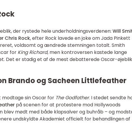
 Rock
 øjeblik, der rystede hele underholdningsverdenen:
Will Smi
er Chris Rock
, efter Rock lavede en joke om Jada Pinkett
iltreret, voldsomt og ændrede stemningen totalt. Smith
car for
King Richard
, men kontroversen kastede lange
. Det er stadig et af de mest debatterede Oscar-øjeblik
lon Brando og Sacheen Littlefeather
 modtage sin Oscar for
The Godfather
. I stedet sendte h
feather
på scenen for at protestere mod Hollywoods
 Hun blev mødt med både klapsalver og buhråb – og mods
enere undskyldte Akademiet officielt for behandlingen af