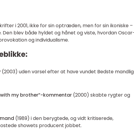
rifter i 2001, ikke for sin optræden, men for sin ikoniske –
e
. Den blev både hyldet og hånet og viste, hvordan Oscar
provokation og individualisme.
eblikke:
y
(2003) uden varsel efter at have vundet Bedste mandli
ove with my brother”-kommentar
(2000) skabte rygter og
emand
(1989) i den berygtede, og vidt kritiserede,
ostede showets producent jobbet.