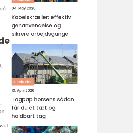
gså
04. May 2026
Kabelskræller: effektiv
genanvendelse og
sikrere arbejdsgange
ede
t.
inspiration
10. April 2026
Tagpap horsens sådan
–
får du et tæt og
en
holdbart tag
owet