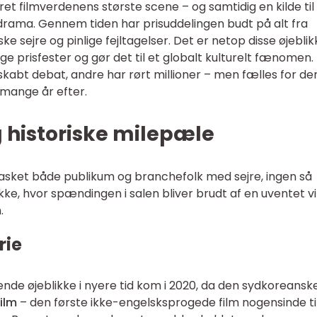
et filmverdenens største scene – og samtidig en kilde til
drama. Gennem tiden har prisuddelingen budt på alt fra
ke sejre og pinlige fejltagelser. Det er netop disse øjeblik
e prisfester og gør det til et globalt kulturelt fænomen.
skabt debat, andre har rørt millioner – men fælles for de
 mange år efter.
 historiske milepæle
asket både publikum og branchefolk med sejre, ingen så
ke, hvor spændingen i salen bliver brudt af en uventet vi
.
rie
nde øjeblikke i nyere tid kom i 2020, da den sydkoreanske
ilm
– den første ikke-engelsksprogede film nogensinde til