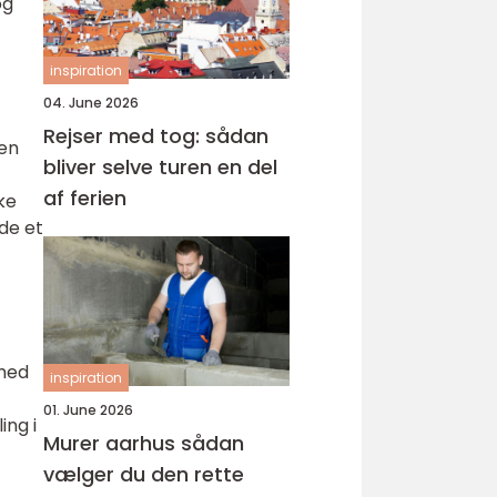
og
inspiration
04. June 2026
Rejser med tog: sådan
sen
bliver selve turen en del
af ferien
ke
de et
ed
inspiration
01. June 2026
ing i
Murer aarhus sådan
vælger du den rette