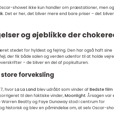
t Oscar-showet ikke kun handler om præstationer, men o
ik
. Det er her, det bliver mere end bare priser – det bliver
gelser og øjeblikke der choker
et stedet for hyldest og fejring. Den har også haft sine
ejl, der fik både salen og verden udenfor til at holde vejre
verskrifter – de bliver en del af popkulturen.
 store forveksling
17, hvor
La La Land
blev udråbt som vinder af
Bedste film
korrigeret til den faktiske vinder,
Moonlight
. Årsagen var 
ne Warren Beatty og Faye Dunaway stod i centrum for
t og historisk og blev en påmindelse om, at selv Oscar-sh