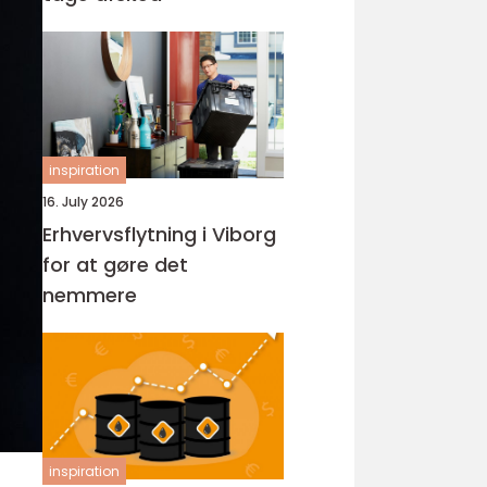
inspiration
16. July 2026
Erhvervsflytning i Viborg
for at gøre det
nemmere
inspiration