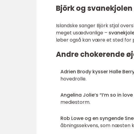
Björk og svanekjolen
Islandske sanger Björk stjal oversk
meget usædvanlige –
svanekjol
løber også kan være et sted for 
Andre chokerende øj
Adrien Brody kysser Halle Berr
hovedrolle.
Angelina Jolie’s “I’m so in l
mediestorm.
Rob Lowe og en syngende Sn
åbningssekvens, som næsten k