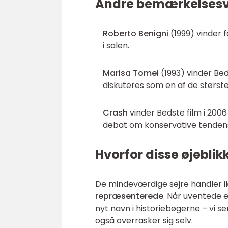
Andre bemærkelsesv
Roberto Benigni
(1999) vinder 
i salen.
Marisa Tomei
(1993) vinder Beds
diskuteres som en af de største
Crash
vinder Bedste film i 2006
debat om konservative tendens
Hvorfor disse øjeblik
De mindeværdige sejre handler 
repræsenterede
. Når uventede e
nyt navn i historiebøgerne – vi 
også overrasker sig selv.