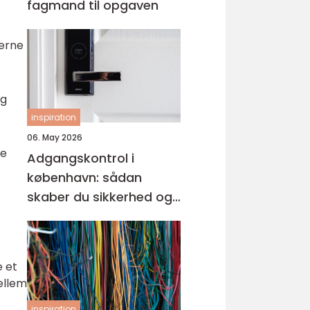
fagmand til opgaven
kerne
ig
inspiration
06. May 2026
te
Adgangskontrol i
københavn: sådan
skaber du sikkerhed og
tryghed i hverdagen
e et
ellem
inspiration