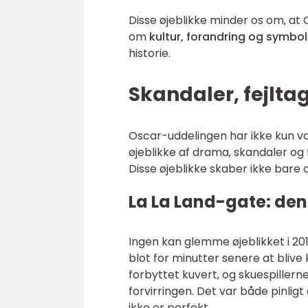
Disse øjeblikke minder os om, a
om
kultur, forandring og symbol
historie.
Skandaler, fejlta
Oscar-uddelingen har ikke kun vær
øjeblikke af drama, skandaler og f
Disse øjeblikke skaber ikke bare o
La La Land-gate: den
Ingen kan glemme øjeblikket i 20
blot for minutter senere at blive 
forbyttet kuvert, og skuespiller
forvirringen. Det var både pinlig
ikke er perfekt.