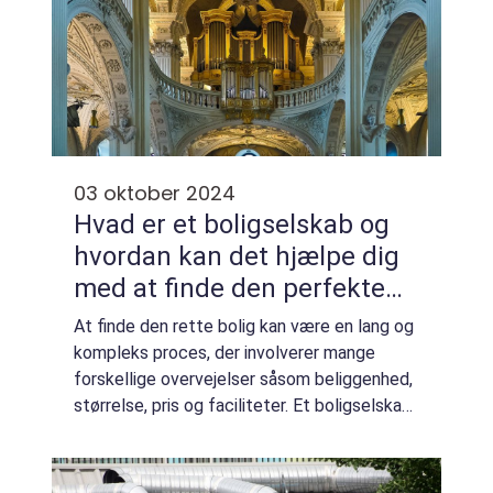
03 oktober 2024
Hvad er et boligselskab og
hvordan kan det hjælpe dig
med at finde den perfekte
bolig
At finde den rette bolig kan være en lang og
kompleks proces, der involverer mange
forskellige overvejelser såsom beliggenhed,
størrelse, pris og faciliteter. Et boligselskab i
Viborg spiller en central rolle i at formidle
lejeboli...