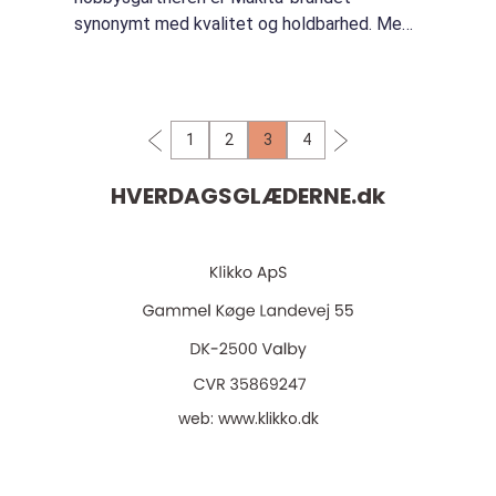
synonymt med kvalitet og holdbarhed. Med
en græstrimmer fra Makita får du en
pålidelig maskine, der kan hjælpe dig med at
holde dine ha...
1
2
3
4
HVERDAGSGLÆDERNE.
dk
web:
www.klikko.dk